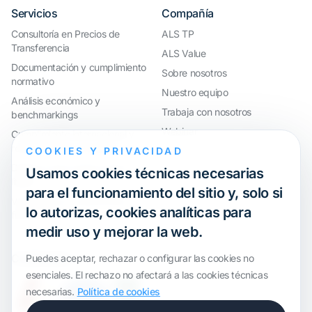
Servicios
Compañía
Consultoría en Precios de
ALS TP
Transferencia
ALS Value
Documentación y cumplimiento
Sobre nosotros
normativo
Nuestro equipo
Análisis económico y
Trabaja con nosotros
benchmarkings
Webinar
Cumplimiento internacional y
reorganización de grupos
COOKIES Y PRIVACIDAD
Defensa ante inspecciones y
Usamos cookies técnicas necesarias
litigios
para el funcionamiento del sitio y, solo si
Valoraciones y operaciones
lo autorizas, cookies analíticas para
financieras
medir uso y mejorar la web.
Certification
Puedes aceptar, rechazar o configurar las cookies no
esenciales. El rechazo no afectará a las cookies técnicas
necesarias.
Política de cookies