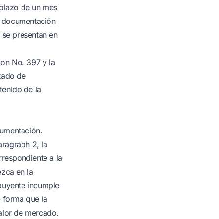
el plazo de un mes
a documentación
i se presentan en
ion No. 397 y la
rtado de
tenido de la
cumentación.
ragraph 2, la
rrespondiente a la
ezca en la
ibuyente incumple
e forma que la
valor de mercado.