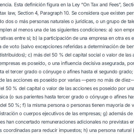
encia. Esta definición figura en la Ley “On Tax and Fees”, Secti
ax law, Section 4, Paragraph 10. Se considera que existen pe
o dos o más personas naturales o jurídicas, o un grupo de tal
mplen al menos una de las siguientes condiciones: a) son empres
tivas entre sí; b) la participación de una empresa en otra es
a de voto (salvo excepciones referidas a determinación de ben
istribuidos); c) más del 50 % del capital social o valor de las
mpresas es poseído, o una influencia decisiva asegurada, po
sta el tercer grado o cónyuge o afines hasta el segundo grado
r de las acciones es poseído por varias —pero no más de die
el 50 % del capital o valor de las acciones es poseído por un
sica (o sus parientes hasta tercer grado o cónyuge o afines h
el 50 %; f) la misma persona o personas tienen mayoría de v
stración o cuerpos ejecutivos de las empresas; g) además de 
rtes han concertado remuneraciones adicionales no previstas en
es coordinadas para reducir impuestos; h) una persona natural 