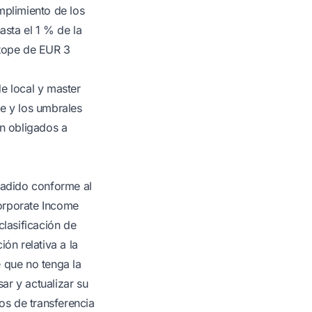
mplimiento de los
sta el 1 % de la
 tope de EUR 3
e local y master
le y los umbrales
án obligados a
añadido conforme al
Corporate Income
clasificación de
ón relativa a la
 que no tenga la
sar y actualizar su
ios de transferencia