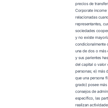
precios de transfer
Corporate income t
relacionadas cuand
representantes, cu
sociedades coopera
y no existe mayorí
condicionalmente d
una de dos o más e
y sus parientes ha
del capital o valo
personas; e) más d
que una persona fí
grado) posee más d
consejos de admini
específico, las pa
realizan actividad