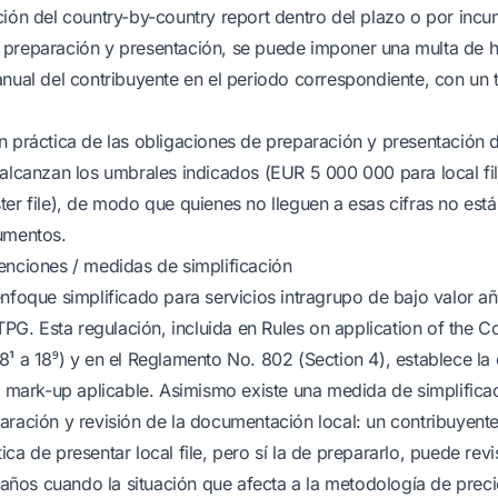
ción del country-by-country report dentro del plazo o por incu
preparación y presentación, se puede imponer una multa de ha
anual del contribuyente en el periodo correspondiente, con un
n práctica de las obligaciones de preparación y presentación d
 alcanzan los umbrales indicados (EUR 5 000 000 para local fi
ter file), de modo que quienes no lleguen a esas cifras no est
umentos.
enciones / medidas de simplificación
enfoque simplificado para servicios intragrupo de bajo valor 
 TPG. Esta regulación, incluida en Rules on application of the 
¹ a 18⁹) y en el Reglamento No. 802 (Section 4), establece la 
l mark-up aplicable. Asimismo existe una medida de simplificaci
aración y revisión de la documentación local: un contribuyente
ca de presentar local file, pero sí la de prepararlo, puede revi
s años cuando la situación que afecta a la metodología de prec