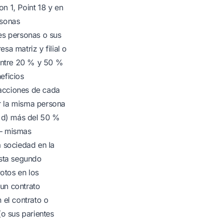
on 1, Point 18 y en
rsonas
es personas o sus
a matriz y filial o
 entre 20 % y 50 %
eficios
 acciones de cada
r la misma persona
; d) más del 50 %
z— mismas
a sociedad en la
asta segundo
otos en los
un contrato
 el contrato o
(o sus parientes