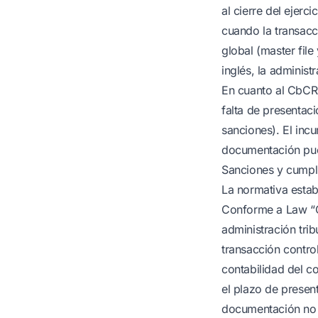
al cierre del ejerci
cuando la transac
global (master file
inglés, la administr
En cuanto al CbCR,
falta de presentac
sanciones). El inc
documentación pued
Sanciones y cumpl
La normativa estab
Conforme a Law “On
administración tri
transacción contro
contabilidad del c
el plazo de presen
documentación no p