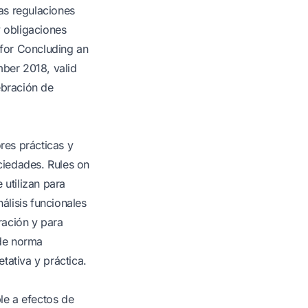
as regulaciones
y obligaciones
for Concluding an
ber 2018, valid
ebración de
res prácticas y
ciedades. Rules on
 utilizan para
álisis funcionales
ración y para
 de norma
tativa y práctica.
ble a efectos de