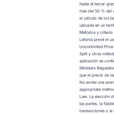
hasta el tercer gr
más del 50 % del v
el cálculo de los 
ubicada en un terr
Métodos y criterio
Letonia prevé el u
Uncontrolled Price
Split y otros méto
aplicación se cont
Ministers Regulati
que el precio de l
No existe una jerar
appropriate method
Law. La elección 
las partes, la fiab
transacciones o la 