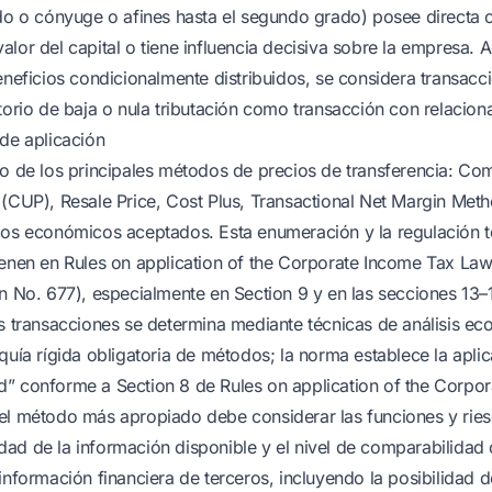
ado o cónyuge o afines hasta el segundo grado) posee directa 
alor del capital o tiene influencia decisiva sobre la empresa. 
beneficios condicionalmente distribuidos, se considera transac
itorio de baja o nula tributación como transacción con relacion
 de aplicación
so de los principales métodos de precios de transferencia: Co
 (CUP), Resale Price, Cost Plus, Transactional Net Margin Met
dos económicos aceptados. Esta enumeración y la regulación t
ienen en Rules on application of the Corporate Income Tax Law
on No. 677), especialmente en Section 9 y en las secciones 13–
as transacciones se determina mediante técnicas de análisis e
quía rígida obligatoria de métodos; la norma establece la apli
” conforme a Section 8 de Rules on application of the Corpo
del método más apropiado debe considerar las funciones y rie
ilidad de la información disponible y el nivel de comparabilidad 
información financiera de terceros, incluyendo la posibilidad d