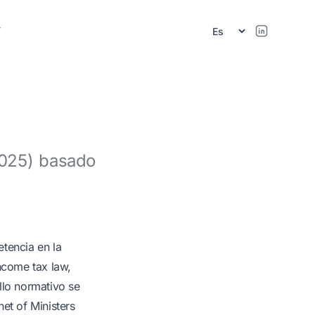
r
2025) basado
tencia en la
ncome tax law,
llo normativo se
et of Ministers