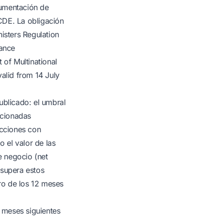
cumentación de
CDE. La obligación
isters Regulation
vance
of Multinational
valid from 14 July
ublicado: el umbral
acionadas
acciones con
 el valor de las
e negocio (net
 supera estos
ntro de los 12 meses
2 meses siguientes