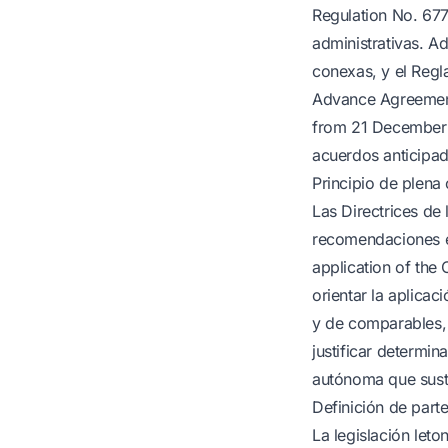
Regulation No. 677
administrativas. A
conexas, y el Reg
Advance Agreement
from 21 December 
acuerdos anticipad
Principio de plena
Las Directrices de
recomendaciones en
application of the 
orientar la aplicac
y de comparables, 
justificar determi
autónoma que susti
Definición de part
La legislación leto