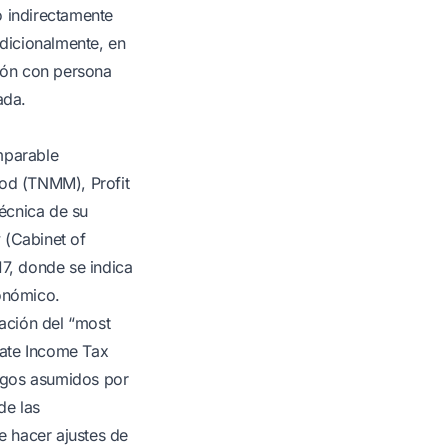
o indirectamente
Adicionalmente, en
ción con persona
ada.
mparable
hod (TNMM), Profit
écnica de su
 (Cabinet of
17, donde se indica
conómico.
cación del “most
rate Income Tax
sgos asumidos por
de las
e hacer ajustes de