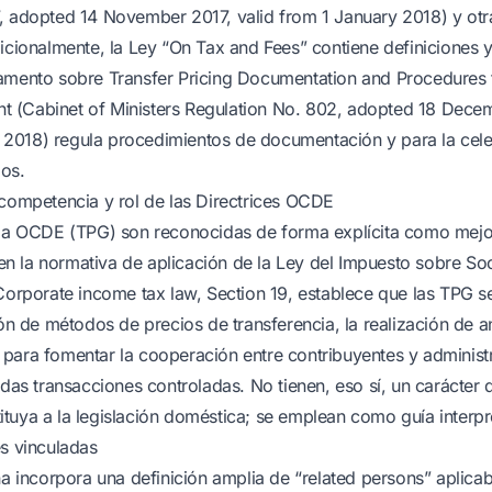
, adopted 14 November 2017, valid from 1 January 2018) y otr
dicionalmente, la Ley “On Tax and Fees” contiene definiciones 
lamento sobre Transfer Pricing Documentation and Procedures 
 (Cabinet of Ministers Regulation No. 802, adopted 18 Decem
2018) regula procedimientos de documentación y para la cel
os.
 competencia y rol de las Directrices OCDE
 la OCDE (TPG) son reconocidas de forma explícita como mejo
 la normativa de aplicación de la Ley del Impuesto sobre So
Corporate income tax law, Section 19, establece que las TPG se
ión de métodos de precios de transferencia, la realización de an
para fomentar la cooperación entre contribuyentes y administ
nadas transacciones controladas. No tienen, eso sí, un carácter
tuya a la legislación doméstica; se emplean como guía interpre
es vinculadas
na incorpora una definición amplia de “related persons” aplica