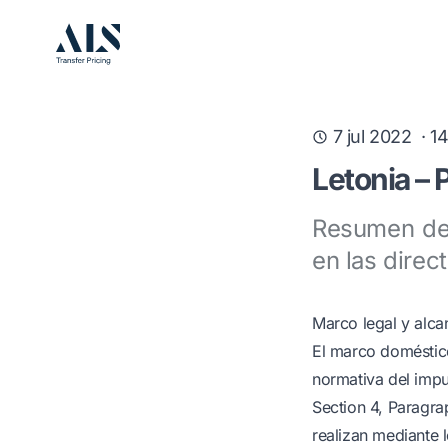
7 jul 2022
·
1
Letonia – 
Resumen de 
en las direc
Marco legal y alca
El marco doméstico
normativa del imp
Section 4, Paragra
realizan mediante 