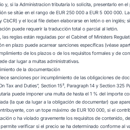
cio y, si la Administracion tributaria lo solicita, presentarlo en 
ción se sitúe en el rango de EUR 250 000 a EUR 5 000 000. L
 y CbCR) y el local file deben elaborarse en letón o en inglés; s
ación puede requerir la traducción total o parcial al letón.
 las reglas están reguladas por el Cabinet of Ministers Regulat
ión en plazo puede acarrear sanciones específicas (véase apa
umplimiento de los plazos o de los requisitos formales y de con
e dar lugar a multas administrativas.
imiento de la documentación
lece sanciones por incumplimiento de las obligaciones de do
 Tax and Duties”, Section 15², Paragraph 14 y Section 325 Pa
butaria puede imponer una multa de hasta el 1 % del importe co
lada (la que da lugar a la obligación de documentar) que apar
ontribuyente, con un tope máximo de EUR 100 000, si el contr
tación o ha violado gravemente los requisitos de contenido, d
ermite verificar si el precio se ha determinado conforme al 