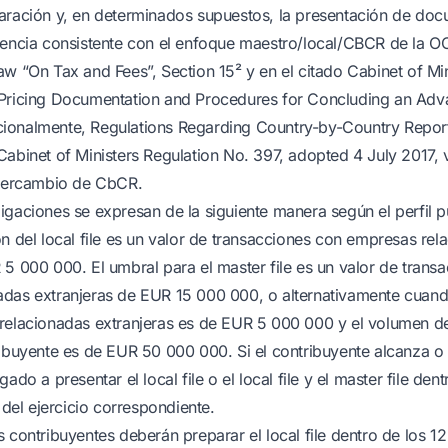
aración y, en determinados supuestos, la presentación de do
rencia consistente con el enfoque maestro/local/CBCR de la O
aw “On Tax and Fees”, Section 15² y en el citado Cabinet of Min
 Pricing Documentation and Procedures for Concluding an Ad
onalmente, Regulations Regarding Country-by-Country Report 
Cabinet of Ministers Regulation No. 397, adopted 4 July 2017, 
ntercambio de CbCR.
igaciones se expresan de la siguiente manera según el perfil p
ón del local file es un valor de transacciones con empresas rel
 5 000 000. El umbral para el master file es un valor de trans
das extranjeras de EUR 15 000 000, o alternativamente cuando
relacionadas extranjeras es de EUR 5 000 000 y el volumen d
ribuyente es de EUR 50 000 000. Si el contribuyente alcanza o
gado a presentar el local file o el local file y el master file de
e del ejercicio correspondiente.
 contribuyentes deberán preparar el local file dentro de los 1