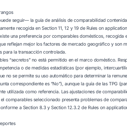
rangos
uede seguir— la guía de análisis de comparabilidad contenida e
amente recogida en Section 11, 12 y 19 de Rules on applicatio
iste una preferencia por comparables domésticos, recogida en
 que reflejan mejor los factores de mercado geográfico y son 
s para la transacción controlada.
les “secretos” no está permitido en el marco doméstico. Resp
petencia o de medidas estadísticas (por ejemplo, intercuartílic
ue no se permite su uso automático para determinar la remune
gunta correspondiente es “No”), aunque la guía de las TPG (p
te utilizada como referencia. Las ajustaciones de comparabil
 el comparables seleccionado presenta problemas de compara
onforme a Section 8.3 y Section 12.3.2 de Rules on applicatio
eportes