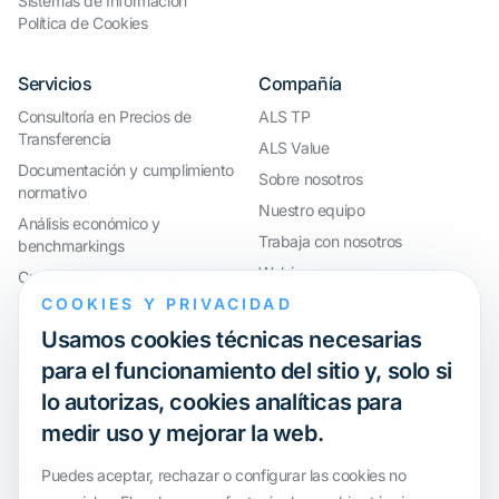
Sistemas de Información
Política de Cookies
Servicios
Compañía
Consultoría en Precios de
ALS TP
Transferencia
ALS Value
Documentación y cumplimiento
Sobre nosotros
normativo
Nuestro equipo
Análisis económico y
Trabaja con nosotros
benchmarkings
Webinar
Cumplimiento internacional y
reorganización de grupos
COOKIES Y PRIVACIDAD
Defensa ante inspecciones y
Usamos cookies técnicas necesarias
litigios
para el funcionamiento del sitio y, solo si
Valoraciones y operaciones
lo autorizas, cookies analíticas para
financieras
medir uso y mejorar la web.
Certification
Puedes aceptar, rechazar o configurar las cookies no