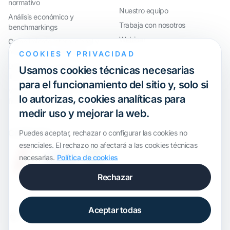
normativo
Nuestro equipo
Análisis económico y
Trabaja con nosotros
benchmarkings
Webinar
Cumplimiento internacional y
reorganización de grupos
COOKIES Y PRIVACIDAD
Defensa ante inspecciones y
Usamos cookies técnicas necesarias
litigios
para el funcionamiento del sitio y, solo si
Valoraciones y operaciones
lo autorizas, cookies analíticas para
financieras
medir uso y mejorar la web.
Certification
Puedes aceptar, rechazar o configurar las cookies no
esenciales. El rechazo no afectará a las cookies técnicas
necesarias.
Política de cookies
Rechazar
Aceptar todas