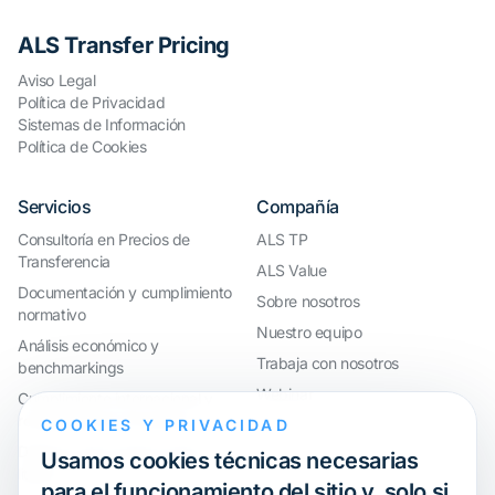
ALS Transfer Pricing
Aviso Legal
Política de Privacidad
Sistemas de Información
Política de Cookies
Servicios
Compañía
Consultoría en Precios de
ALS TP
Transferencia
ALS Value
Documentación y cumplimiento
Sobre nosotros
normativo
Nuestro equipo
Análisis económico y
Trabaja con nosotros
benchmarkings
Webinar
Cumplimiento internacional y
reorganización de grupos
COOKIES Y PRIVACIDAD
Defensa ante inspecciones y
Usamos cookies técnicas necesarias
litigios
para el funcionamiento del sitio y, solo si