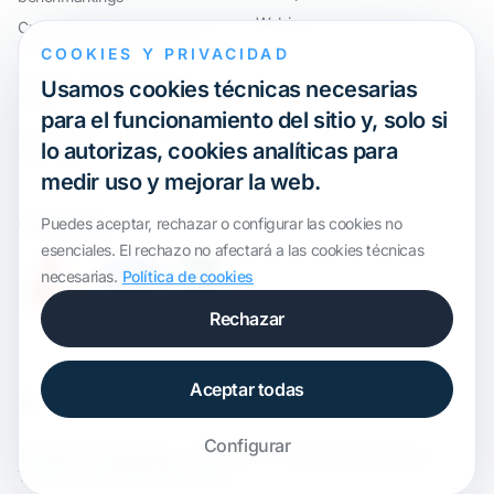
Webinar
Cumplimiento internacional y
reorganización de grupos
COOKIES Y PRIVACIDAD
Defensa ante inspecciones y
Usamos cookies técnicas necesarias
litigios
para el funcionamiento del sitio y, solo si
Valoraciones y operaciones
lo autorizas, cookies analíticas para
financieras
medir uso y mejorar la web.
Certification
Puedes aceptar, rechazar o configurar las cookies no
esenciales. El rechazo no afectará a las cookies técnicas
necesarias.
Política de cookies
Rechazar
Aceptar todas
Configurar
Template de
onWidget
, modificado por
ALS Transfer Pricing
·
Todos los derechos reservados.