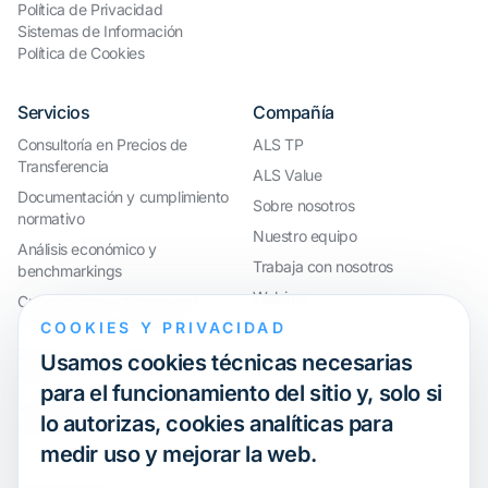
Política de Privacidad
Sistemas de Información
Política de Cookies
Servicios
Compañía
Consultoría en Precios de
ALS TP
Transferencia
ALS Value
Documentación y cumplimiento
Sobre nosotros
normativo
Nuestro equipo
Análisis económico y
Trabaja con nosotros
benchmarkings
Webinar
Cumplimiento internacional y
reorganización de grupos
COOKIES Y PRIVACIDAD
Defensa ante inspecciones y
Usamos cookies técnicas necesarias
litigios
para el funcionamiento del sitio y, solo si
Valoraciones y operaciones
lo autorizas, cookies analíticas para
financieras
medir uso y mejorar la web.