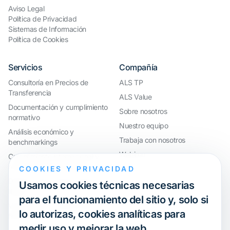
Aviso Legal
Política de Privacidad
Sistemas de Información
Política de Cookies
Servicios
Compañía
Consultoría en Precios de
ALS TP
Transferencia
ALS Value
Documentación y cumplimiento
Sobre nosotros
normativo
Nuestro equipo
Análisis económico y
Trabaja con nosotros
benchmarkings
Webinar
Cumplimiento internacional y
reorganización de grupos
COOKIES Y PRIVACIDAD
Defensa ante inspecciones y
Usamos cookies técnicas necesarias
litigios
para el funcionamiento del sitio y, solo si
Valoraciones y operaciones
lo autorizas, cookies analíticas para
financieras
medir uso y mejorar la web.