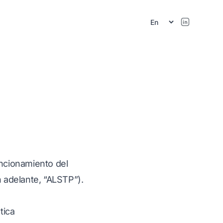
r
funcionamiento del
n adelante, “ALSTP”).
tica