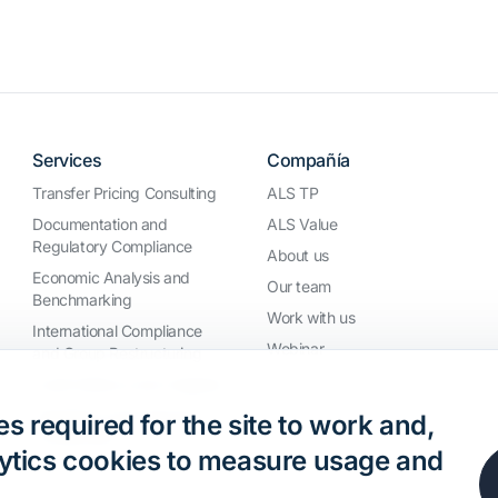
Services
Compañía
Transfer Pricing Consulting
ALS TP
Documentation and
ALS Value
Regulatory Compliance
About us
Economic Analysis and
Our team
Benchmarking
Work with us
International Compliance
Webinar
and Group Restructuring
Audit Defence and Litigation
Valuations and Financial
s required for the site to work and,
Transactions
nalytics cookies to measure usage and