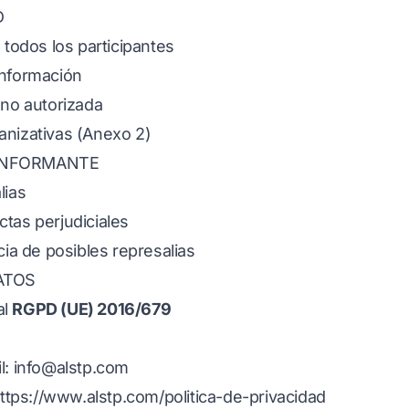
D
 todos los participantes
información
 no autorizada
anizativas (Anexo 2)
 INFORMANTE
lias
tas perjudiciales
a de posibles represalias
ATOS
al
RGPD (UE) 2016/679
l:
info@alstp.com
ttps://www.alstp.com/politica-de-privacidad