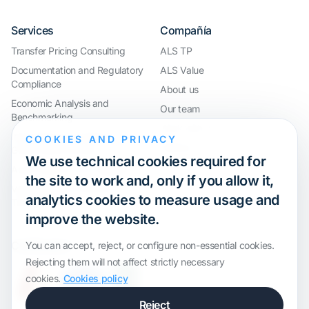
Services
Compañía
Transfer Pricing Consulting
ALS TP
Documentation and Regulatory
ALS Value
Compliance
About us
Economic Analysis and
Our team
Benchmarking
Work with us
International Compliance and
COOKIES AND PRIVACY
Webinar
Group Restructuring
We use technical cookies required for
Audit Defence and Litigation
the site to work and, only if you allow it,
Valuations and Financial
analytics cookies to measure usage and
Transactions
improve the website.
Certification
You can accept, reject, or configure non-essential cookies.
Rejecting them will not affect strictly necessary
cookies.
Cookies policy
Reject