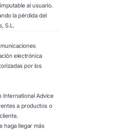
mputable al usuario.
ando la pérdida del
, S.L.
 comunicaciones
ación electrónica
orizadas por los
p International Advice
erentes a productos o
cliente.
 le haga llegar más