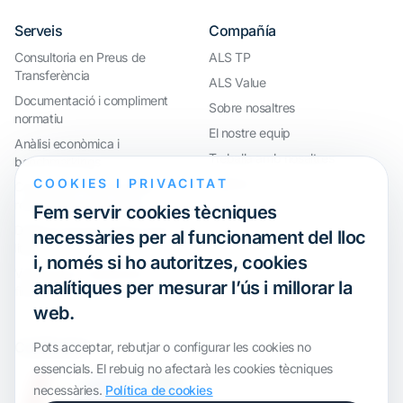
Serveis
Compañía
Consultoria en Preus de
ALS TP
Transferència
ALS Value
Documentació i compliment
Sobre nosaltres
normatiu
El nostre equip
Anàlisi econòmica i
Treballa amb nosaltres
benchmarkings
COOKIES I PRIVACITAT
Webinar
Compliment internacional i
reorganització de grups
Fem servir cookies tècniques
Defensa davant inspeccions i
necessàries per al funcionament del lloc
litigis
i, només si ho autoritzes, cookies
Valoracions i operacions
analítiques per mesurar l’ús i millorar la
financeres
web.
Certification
Pots acceptar, rebutjar o configurar les cookies no
essencials. El rebuig no afectarà les cookies tècniques
necessàries.
Política de cookies